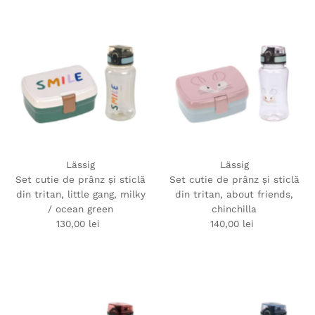
Lässig
Lässig
Set cutie de prânz și sticlă
Set cutie de prânz și sticlă
din tritan, little gang, milky
din tritan, about friends,
/ ocean green
chinchilla
130,00 lei
Preț
140,00 lei
Preț
obișnuit
obișnuit