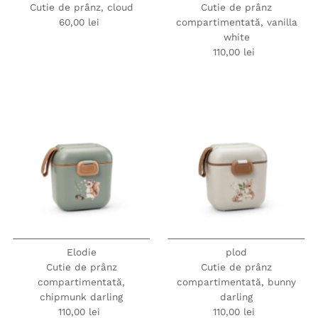
Cutie de prânz, cloud
Cutie de prânz
60,00 lei
Preț
compartimentată, vanilla
obișnuit
white
110,00 lei
Preț
obișnuit
Elodie
plod
Cutie de prânz
Cutie de prânz
compartimentată,
compartimentată, bunny
chipmunk darling
darling
110,00 lei
Preț
110,00 lei
Preț