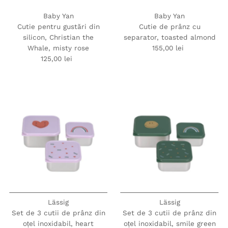
Baby Yan
Baby Yan
Cutie pentru gustări din
Cutie de prânz cu
silicon, Christian the
separator, toasted almond
Whale, misty rose
155,00 lei
Preț
125,00 lei
Preț
obișnuit
obișnuit
Lässig
Lässig
Set de 3 cutii de prânz din
Set de 3 cutii de prânz din
oțel inoxidabil, heart
oțel inoxidabil, smile green