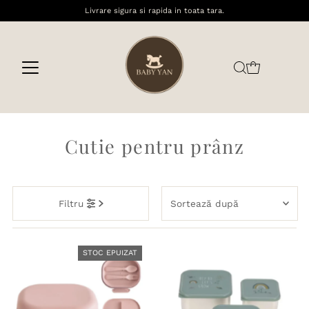
Livrare sigura si rapida in toata tara.
Sari la conținut
Cutie pentru prânz
Sortează
Filtru
după
Recomandate
Most relevant
STOC EPUIZAT
Cele mai vândute
Alfabetic, de la A-Z