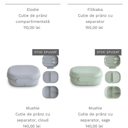
Elodie
Filibaba
Cutie de prânz
Cutie de prânz cu
compartimentată
separator
110,00 lei
Preț
155,00 lei
Preț
obișnuit
obișnuit
STOC EPUIZAT
STOC EPUIZAT
Mushie
Mushie
Cutie de prânz cu
Cutie de prânz cu
separator, cloud
separator, sage
140,00 lei
Preț
140,00 lei
Preț