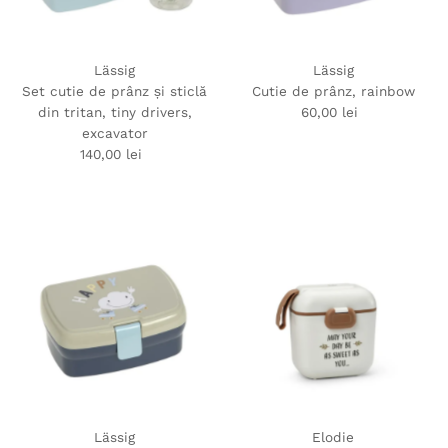
Lässig
Lässig
Set cutie de prânz și sticlă
Cutie de prânz, rainbow
din tritan, tiny drivers,
60,00 lei
Preț
excavator
obișnuit
140,00 lei
Preț
obișnuit
Lässig
Elodie