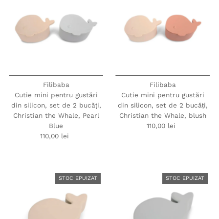
Filibaba
Filibaba
Cutie mini pentru gustări
Cutie mini pentru gustări
din silicon, set de 2 bucăți,
din silicon, set de 2 bucăți,
Christian the Whale, Pearl
Christian the Whale, blush
Blue
110,00 lei
Preț
110,00 lei
Preț
obișnuit
obișnuit
STOC EPUIZAT
STOC EPUIZAT