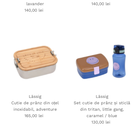
lavander
140,00 lei
Preț
140,00 lei
Preț
obișnuit
obișnuit
Lässig
Lässig
Cutie de prânz din oțel
Set cutie de prânz și sticlă
inoxidabil, adventure
din tritan, little gang,
165,00 lei
Preț
caramel / blue
obișnuit
130,00 lei
Preț
obișnuit