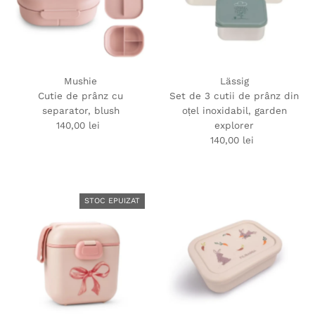
Alfabetic, de la Z-A
Preț crescător
Preț descrescător
Dată, de la vechi-nou
Mushie
Lässig
Dată, de la nou-vechi
Cutie de prânz cu
Set de 3 cutii de prânz din
separator, blush
oțel inoxidabil, garden
140,00 lei
Preț
explorer
obișnuit
140,00 lei
Preț
obișnuit
STOC EPUIZAT