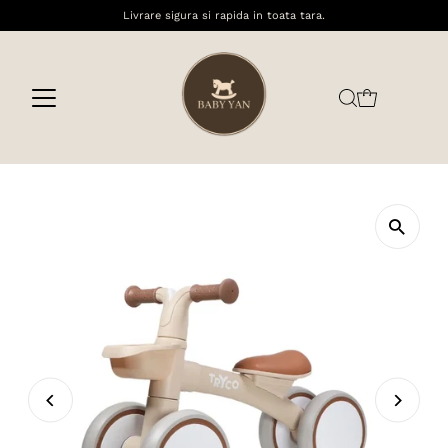
Livrare sigura si rapida in toata tara.
Sari la conținut