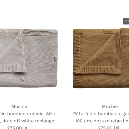
obișnuit
obișnuit
S
Mushie
Mushie
din bumbac organic, 80 x
Pătură din bumbac organ
, dots off white melange
100 cm, dots mustard 
275,00 lei
Preț
275,00 lei
Preț