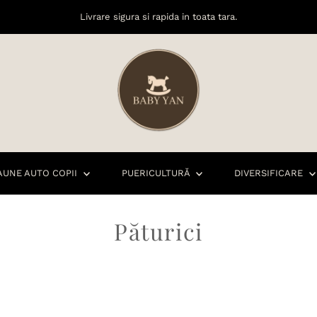
Livrare sigura si rapida in toata tara.
AUNE AUTO COPII
PUERICULTURĂ
DIVERSIFICARE
Păturici