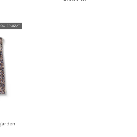
obișnuit
TOC EPUIZAT
 garden