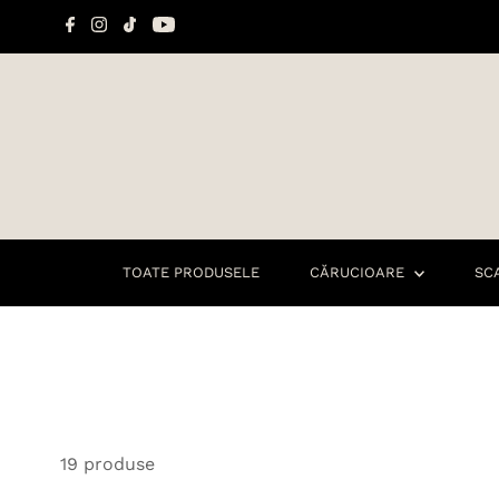
Sari la conținut
TOATE PRODUSELE
CĂRUCIOARE
SC
19 produse