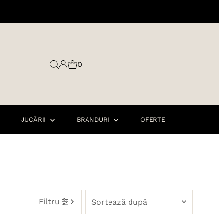
0
JUCĂRII
BRANDURI
OFERTE
Sortează
Filtru
după