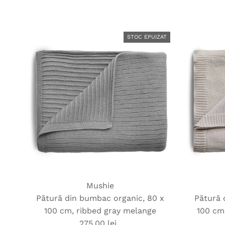
obișnuit
STOC EPUIZAT
Mushie
Pătură din bumbac organic, 80 x
Pătură 
100 cm, ribbed gray melange
100 cm
275,00 lei
Preț