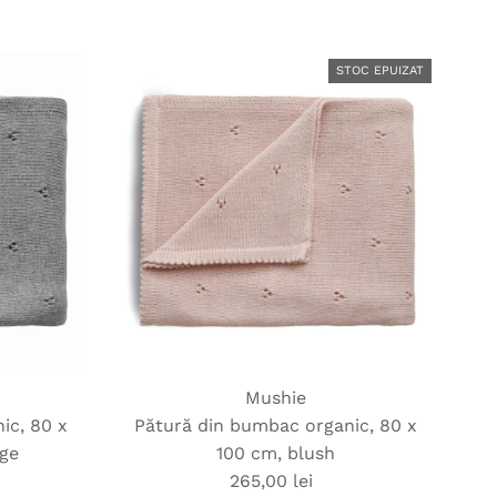
obișnuit
STOC EPUIZAT
Mushie
ic, 80 x
Pătură din bumbac organic, 80 x
nge
100 cm, blush
265,00 lei
Preț