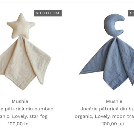
STOC EPUIZAT
S
Mushie
Mushie
ie păturică din bumbac
Jucărie păturică din 
anic, Lovely, star fog
organic, Lovely, moon tr
100,00 lei
Preț
100,00 lei
Preț
obișnuit
obișnuit