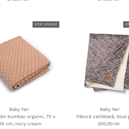
obișnuit
obișnuit
STOC EPUIZAT
S
Baby Yan
Baby Yan
din bumbac organic, 70 x
Pătură catifelată, blue
00 cm, ivory cream
200,00 lei
Preț