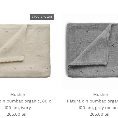
obișnuit
obișnuit
STOC EPUIZAT
Mushie
Mushie
din bumbac organic, 80 x
Pătură din bumbac organ
100 cm, ivory
100 cm, gray mela
265,00 lei
Preț
265,00 lei
Preț