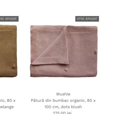
obișnuit
TOC EPUIZAT
STOC EPUIZAT
Mushie
ic, 80 x
Pătură din bumbac organic, 80 x
melange
100 cm, dots blush
275,00 lei
Preț