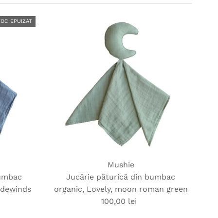
Recomandate
Most relevant
TOC EPUIZAT
Cele mai vândute
Alfabetic, de la A-Z
Alfabetic, de la Z-A
Preț crescător
Preț descrescător
Dată, de la vechi-nou
Dată, de la nou-vechi
Mushie
bumbac
Jucărie păturică din bumbac
adewinds
organic, Lovely, moon roman green
100,00 lei
Preț
obișnuit