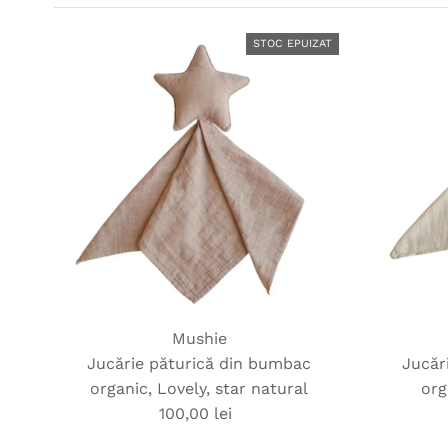
STOC EPUIZAT
Mushie
Jucărie păturică din bumbac
Jucăr
organic, Lovely, star natural
org
100,00 lei
Preț
obișnuit