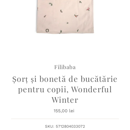
Filibaba
Șorț și bonetă de bucătărie
pentru copii, Wonderful
Winter
155,00 lei
Preț
obișnuit
SKU:
5712804033072