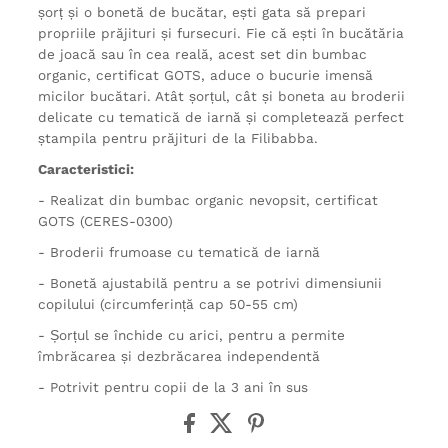
șorț și o bonetă de bucătar, ești gata să prepari
propriile prăjituri și fursecuri. Fie că ești în bucătăria
de joacă sau în cea reală, acest set din bumbac
organic, certificat GOTS, aduce o bucurie imensă
micilor bucătari. Atât șorțul, cât și boneta au broderii
delicate cu tematică de iarnă și completează perfect
ștampila pentru prăjituri de la Filibabba.
Caracteristici:
- Realizat din bumbac organic nevopsit, certificat
GOTS (CERES-0300)
- Broderii frumoase cu tematică de iarnă
- Bonetă ajustabilă pentru a se potrivi dimensiunii
copilului (circumferință cap 50-55 cm)
- Șorțul se închide cu arici, pentru a permite
îmbrăcarea și dezbrăcarea independentă
- Potrivit pentru copii de la 3 ani în sus