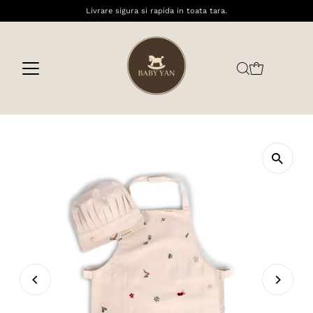
Livrare sigura si rapida in toata tara.
Sari la conținut