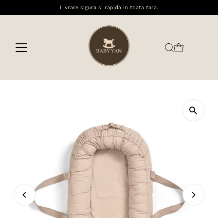
Livrare sigura si rapida in toata tara.
Sari la conținut