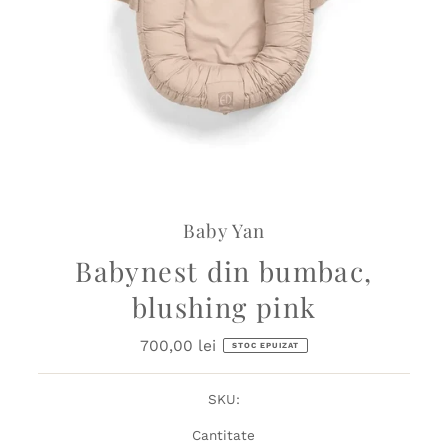
Baby Yan
Babynest din bumbac,
blushing pink
700,00 lei
Preț
STOC EPUIZAT
obișnuit
SKU:
Cantitate