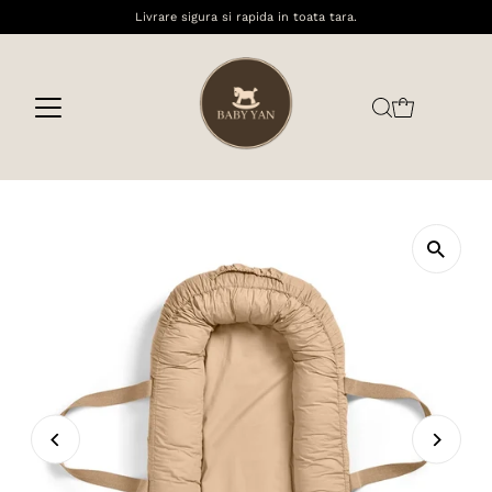
Livrare sigura si rapida in toata tara.
Sari la conținut