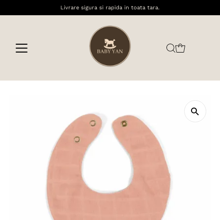
Livrare sigura si rapida in toata tara.
Sari la conținut