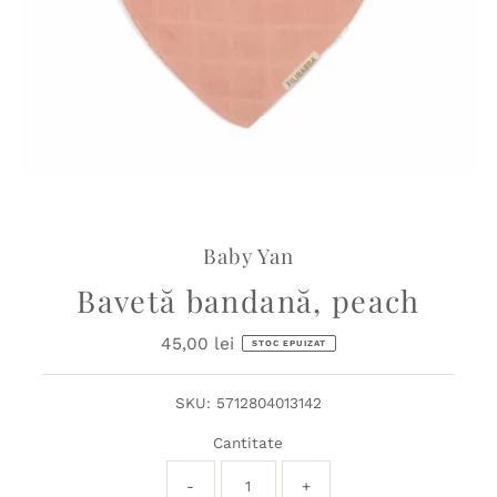
Baby Yan
Bavetă bandană, peach
45,00 lei
Preț
STOC EPUIZAT
obișnuit
SKU:
5712804013142
Cantitate
-
+