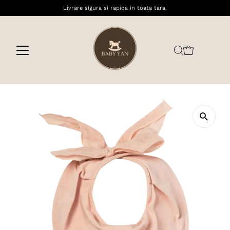
Livrare sigura si rapida in toata tara.
Sari la conținut