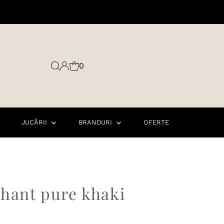
0
JUCĂRII
BRANDURI
OFERTE
phant pure khaki