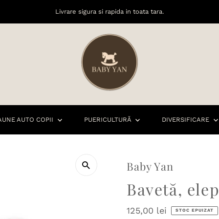
Livrare sigura si rapida in toata tara.
AUNE AUTO COPII
PUERICULTURĂ
DIVERSIFICARE
Baby Yan
Bavetă, ele
Preț
125,00 lei
STOC EPUIZAT