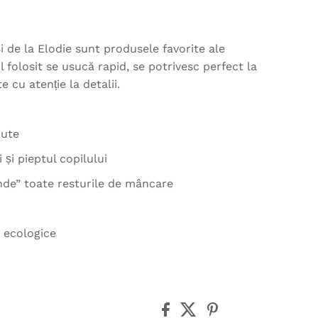
 de la Elodie sunt produsele favorite ale
l folosit se usucă rapid, se potrivesc perfect la
te cu atenție la detalii.
nute
și pieptul copilului
nde” toate resturile de mâncare
e ecologice