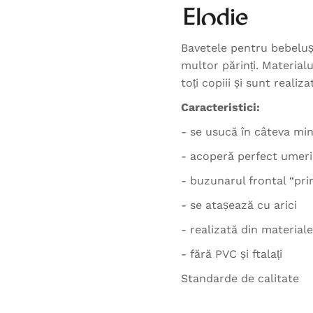
Bavetele pentru bebeluși
multor părinți. Materialu
toți copiii și sunt realiza
Caracteristici:
- se usucă în câteva mi
- acoperă perfect umerii 
- buzunarul frontal “pri
- se atașează cu arici
- realizată din material
- fără PVC și ftalați
Standarde de calitate