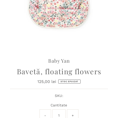
Baby Yan
Bavetă, floating flowers
125,00 lei
Preț
STOC EPUIZAT
obișnuit
SKU:
Cantitate
-
+