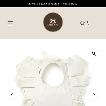
Livrare sigura si rapida in toata tara.
Sari la conținut