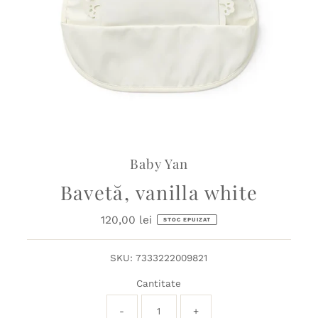
Baby Yan
Bavetă, vanilla white
120,00 lei
Preț
STOC EPUIZAT
obișnuit
SKU:
7333222009821
Cantitate
-
+