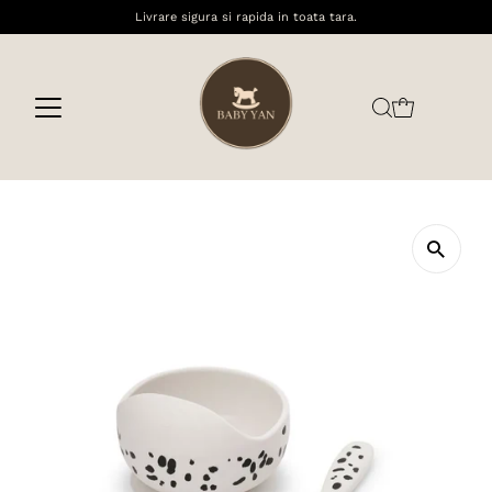
Livrare sigura si rapida in toata tara.
Sari la conținut