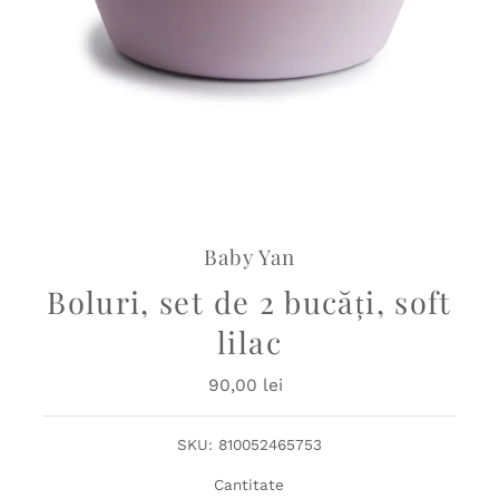
Baby Yan
Boluri, set de 2 bucăți, soft
lilac
90,00 lei
Preț
obișnuit
SKU:
810052465753
Cantitate