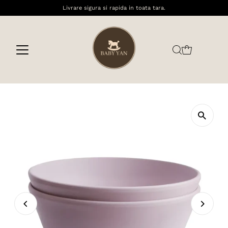
Livrare sigura si rapida in toata tara.
Sari la conținut