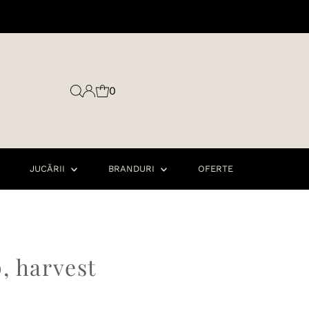
0
JUCĂRII
BRANDURI
OFERTE
, harvest