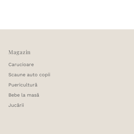
Magazin
Carucioare
Scaune auto copii
Puericultură
Bebe la masă
Jucării