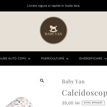
Livrare sigura si rapida in toata tara.
AUNE AUTO COPII
PUERICULTURĂ
DIVERSIFICARE
Baby Yan
Caleidoscop
Preț
35,00 lei
STOC EPUIZAT