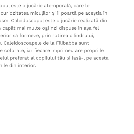
opul este o jucărie atemporală, care le
curiozitatea micuților și îi poartă pe aceștia în
asm. Caleidoscopul este o jucărie realizată din
n capăt mai multe oglinzi dispuse în așa fel
terior să formeze, prin rotirea cilindrului,
e. Caleidoscoapele de la Filibabba sunt
e colorate, iar fiecare imprimeu are propriile
ul preferat al copilului tău și lasă-l pe acesta
le din interior.