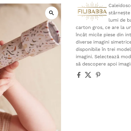
Caleidosc
stârnește 
lumi de b
carton gros, ce are la u
încât micile piese din in
diverse imagini simetric
disponibile în trei model
imagini. Selectează model
să descopere apoi imagini