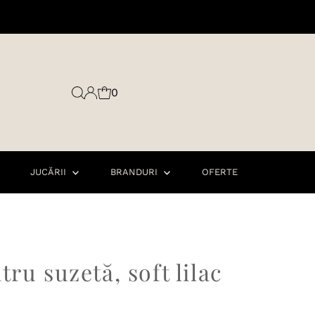
0
JUCĂRII
BRANDURI
OFERTE
ru suzetă, soft lilac