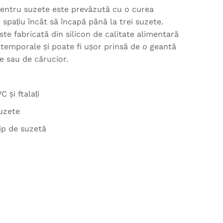
entru suzete este prevăzută cu o curea
 spațiu încât să încapă până la trei suzete.
te fabricată din silicon de calitate alimentară
atemporale și poate fi ușor prinsă de o geantă
e sau de cărucior.
 și ftalați
suzete
ip de suzetă