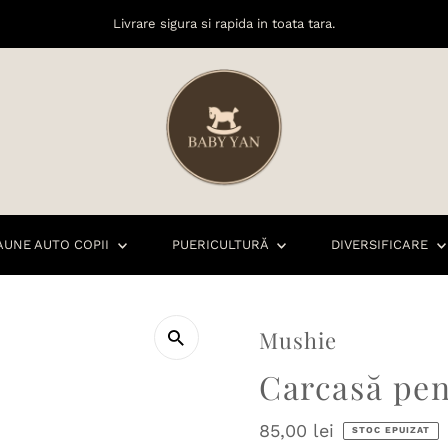
Livrare sigura si rapida in toata tara.
AUNE AUTO COPII
PUERICULTURĂ
DIVERSIFICARE
Mushie
Carcasă pent
Preț
85,00 lei
STOC EPUIZAT