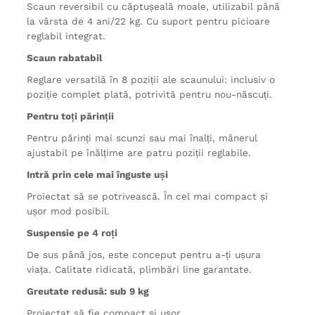
Scaun reversibil cu căptușeală moale, utilizabil până
la vârsta de 4 ani/22 kg. Cu suport pentru picioare
reglabil integrat.
Scaun rabatabil
Reglare versatilă în 8 poziții ale scaunului: inclusiv o
poziție complet plată, potrivită pentru nou-născuți.
Pentru toți părinții
Pentru părinți mai scunzi sau mai înalți, mânerul
ajustabil pe înălțime are patru poziții reglabile.
Intră prin cele mai înguste uși
Proiectat să se potrivească. În cel mai compact și
ușor mod posibil.
Suspensie pe 4 roți
De sus până jos, este conceput pentru a-ți ușura
viața. Calitate ridicată, plimbări line garantate.
Greutate redusă: sub 9 kg
Proiectat să fie compact și ușor.