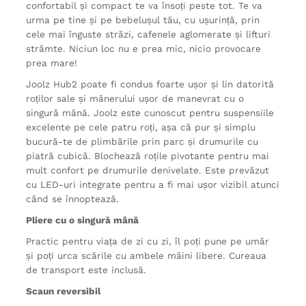
confortabil și compact te va însoți peste tot. Te va
urma pe tine și pe bebelușul tău, cu ușurință, prin
cele mai înguste străzi, cafenele aglomerate și lifturi
strâmte. Niciun loc nu e prea mic, nicio provocare
prea mare!
Joolz Hub2 poate fi condus foarte ușor și lin datorită
roților sale și mânerului ușor de manevrat cu o
singură mână. Joolz este cunoscut pentru suspensiile
excelente pe cele patru roți, așa că pur și simplu
bucură-te de plimbările prin parc și drumurile cu
piatră cubică. Blochează roțile pivotante pentru mai
mult confort pe drumurile denivelate. Este prevăzut
cu LED-uri integrate pentru a fi mai ușor vizibil atunci
când se înnoptează.
Pliere cu o singură mână
Practic pentru viața de zi cu zi, îl poți pune pe umăr
și poți urca scările cu ambele mâini libere. Cureaua
de transport este inclusă.
Scaun reversibil