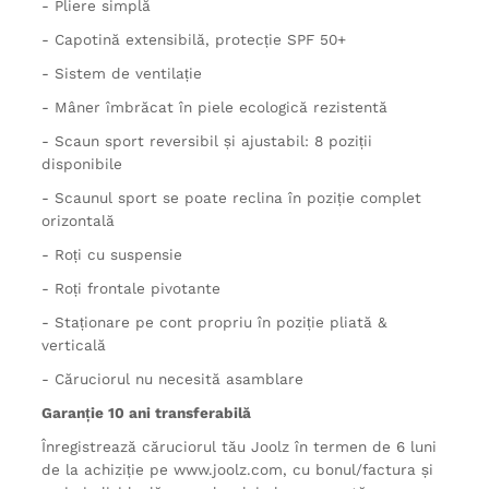
- Pliere simplă
- Capotină extensibilă, protecție SPF 50+
- Sistem de ventilație
- Mâner îmbrăcat în piele ecologică rezistentă
- Scaun sport reversibil și ajustabil: 8 poziții
disponibile
- Scaunul sport se poate reclina în poziție complet
orizontală
- Roți cu suspensie
- Roți frontale pivotante
- Staționare pe cont propriu în poziție pliată &
verticală
- Căruciorul nu necesită asamblare
Garanție 10 ani transferabilă
Înregistrează căruciorul tău Joolz în termen de 6 luni
de la achiziție pe www.joolz.com, cu bonul/factura și