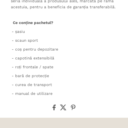
seria individuală a produsului ales, marcată pe rama
acestuia, pentru a beneficia de garanția transferabilă.
Ce conține pachetul?
- șasiu
- scaun sport
- coș pentru depozitare
- capotină extensibilă
- roți frontale / spate
- bară de protecție
- curea de transport
- manual de utilizare