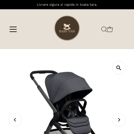
Livrare sigura si rapida in toata tara.
Sari la conținut