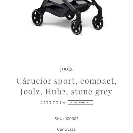
Joolz
Cărucior sport, compact,
Joolz, Hub2, stone grey
4.100,00 lei
Preț
STOC EPUIZAT
obișnuit
SKU:
100005
Cantitate