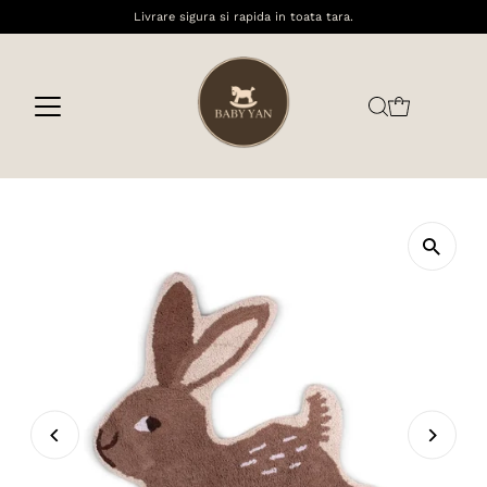
Livrare sigura si rapida in toata tara.
Sari la conținut