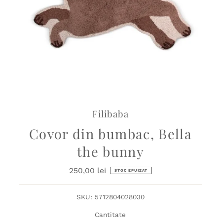
Filibaba
Covor din bumbac, Bella
the bunny
250,00 lei
Preț
STOC EPUIZAT
obișnuit
SKU:
5712804028030
Cantitate