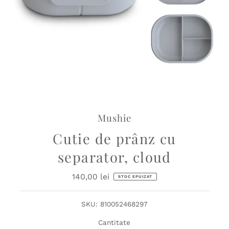
Mushie
Cutie de prânz cu
separator, cloud
140,00 lei
Preț
STOC EPUIZAT
obișnuit
SKU:
810052468297
Cantitate