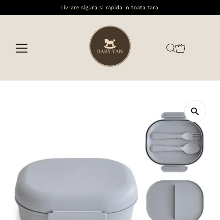
Livrare sigura si rapida in toata tara.
Sari la conținut