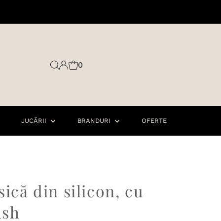
0
JUCĂRII
BRANDURI
OFERTE
sică din silicon, cu
ush