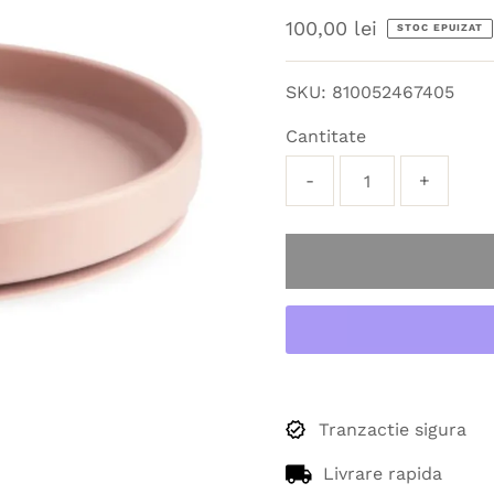
Preț
100,00 lei
STOC EPUIZAT
obișnuit
SKU:
810052467405
Cantitate
-
+
Tranzactie sigura
Livrare rapida