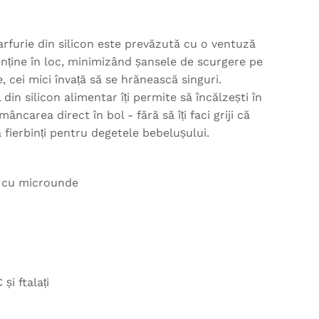
arfurie din silicon este prevăzută cu o ventuză
nține în loc, minimizând șansele de scurgere pe
 cei mici învață să se hrănească singuri.
 din silicon alimentar îți permite să încălzești în
mâncarea direct în bol - fără să îți faci griji că
 fierbinți pentru degetele bebelușului.
l cu microunde
și ftalați