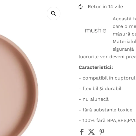
Retur in 14 zile
Această f
care o me
măsură ce,
Materialul
siguranță 
lucrurile vor deveni prea
Caracteristici:
- compatibil în cuptoru
- flexibil și durabil
- nu alunecă
- fără substanțe toxice
- 100% fără BPA,BPS,PVC 