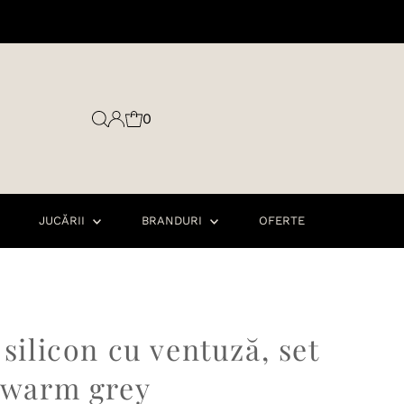
0
JUCĂRII
BRANDURI
OFERTE
 silicon cu ventuză, set
, warm grey