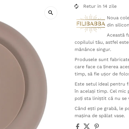
Retur in 14 zile
Noua colec
din silicon
Această f
copilului tău, astfel est
mănânce singur.
Produsele sunt fabricate
care face ca ținerea aces
timp, să fie ușor de folo
Este setul ideal pentru f
în același timp. Cel mic 
poți sta liniștit că nu se 
Când ești pe grabă, le p
mașina de spălat vase.