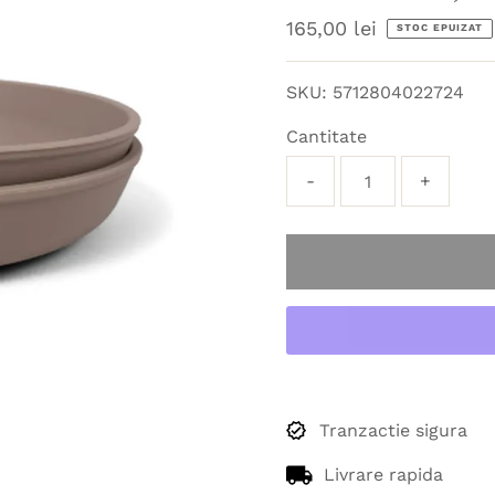
Preț
165,00 lei
STOC EPUIZAT
obișnuit
SKU:
5712804022724
Cantitate
-
+
Tranzactie sigura
Livrare rapida