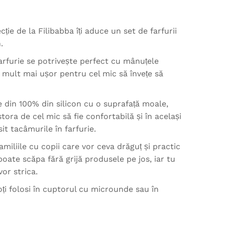
ție de la Filibabba îți aduce un set de farfurii
.
arfurie se potrivește perfect cu mânuțele
e mult mai ușor pentru cel mic să învețe să
 din 100% din silicon cu o suprafață moale,
tora de cel mic să fie confortabilă și în același
sit tacâmurile în farfurie.
amiliile cu copii care vor ceva drăguț și practic
poate scăpa fără grijă produsele pe jos, iar tu
vor strica.
oți folosi în cuptorul cu microunde sau în