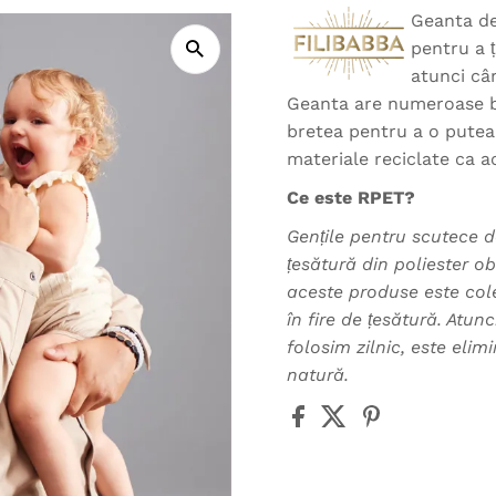
Geanta de
pentru a ț
atunci cân
Geanta are numeroase bu
bretea pentru a o putea 
materiale reciclate ca a
Ce este RPET?
Gențile pentru scutece d
țesătură din poliester ob
aceste produse este cole
în fire de țesătură. Atun
folosim zilnic, este elim
natură.