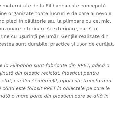
 maternitate de la Filibabba este concepută
ine organizate toate lucrurile de care ai nevoie
d pleci în călătorie sau la plimbare cu cel mic.
zunare interioare și exterioare, dar și o
ține cu ușurință pe umăr. Gențile realizate din
cestea sunt durabile, practice și ușor de curățat.
e la Filibabba sunt fabricate din RPET, adică o
ținută din plastic reciclat. Plasticul pentru
ctat, curățat și mărunțit, apoi este transformat
ci când este folosit RPET în obiectele pe care le
inată o mare parte din plasticul care se află în