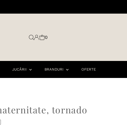
0
JUCĂRII
BRANDURI
OFERTE
aternitate, tornado