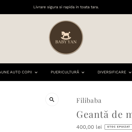
Livrare sigura si rapida in toata tara.
AUNE AUTO COPII
PUERICULTURĂ
DIVERSIFICARE
Filibaba
Geantă de m
Preț
400,00 lei
STOC EPUIZAT