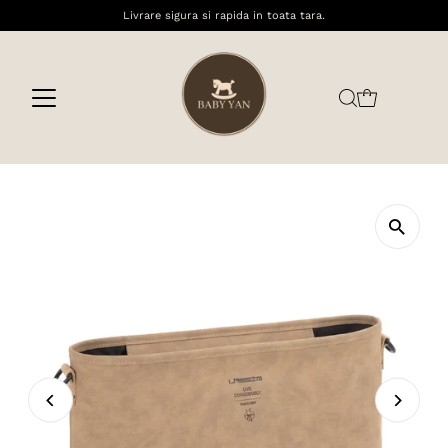
Livrare sigura si rapida in toata tara.
Sari la conținut