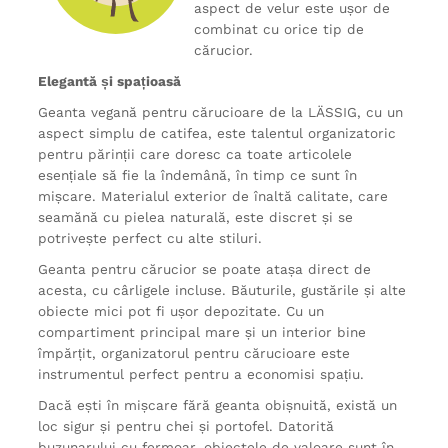
aspect de velur este ușor de
combinat cu orice tip de
cărucior.
Elegantă și spațioasă
Geanta vegană pentru cărucioare de la LÄSSIG, cu un
aspect simplu de catifea, este talentul organizatoric
pentru părinții care doresc ca toate articolele
esențiale să fie la îndemână, în timp ce sunt în
mișcare. Materialul exterior de înaltă calitate, care
seamănă cu pielea naturală, este discret și se
potrivește perfect cu alte stiluri.
Geanta pentru cărucior se poate atașa direct de
acesta, cu cârligele incluse. Băuturile, gustările și alte
obiecte mici pot fi ușor depozitate. Cu un
compartiment principal mare și un interior bine
împărțit, organizatorul pentru cărucioare este
instrumentul perfect pentru a economisi spațiu.
Dacă ești în mișcare fără geanta obișnuită, există un
loc sigur și pentru chei și portofel. Datorită
buzunarului cu fermoar, obiectele de valoare sunt în