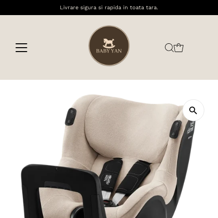
Livrare sigura si rapida in toata tara.
Sari la conținut