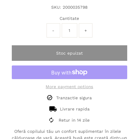
SKU:
2000035798
Cantitate
-
+
Stoc epuizat
More payment options
Tranzactie sigura
Livrare rapida
Retur in 14 zile
Oferă copilului tău un confort suplimentar în zilele
călduroase de vară. Această husă este creată dintr-un