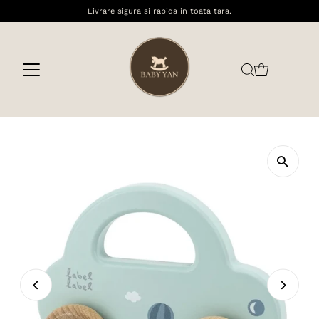
Livrare sigura si rapida in toata tara.
Sari la conținut