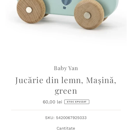
Baby Yan
Jucărie din lemn, Mașină,
green
60,00 lei
Preț
STOC EPUIZAT
obișnuit
SKU:
5420067925033
Cantitate