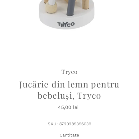
Tryco
Jucărie din lemn pentru
bebeluși, Tryco
45,00 lei
Preț
obișnuit
SKU:
8720289396039
Cantitate