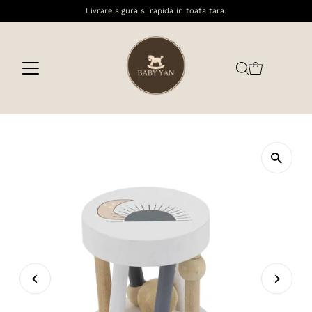
Livrare sigura si rapida in toata tara.
Sari la conținut