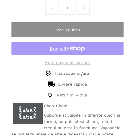
-
+
Stoc epuizat
More payment options
Tranzactie sigura
Livrare rapida
Retur in 14 zile
Choo-Choo!
Cuburile stivuibile în diferite culori și
forme, se pot folosi chiar și când
trenul nu este în funcțiune. Vagoanele
se pot lega unele de altele. Această jucărie poate