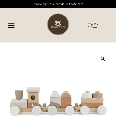
Livrare sigura si rapida in toata tara.
Sari la conținut