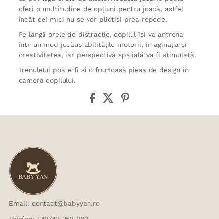
oferi o multitudine de opțiuni pentru joacă, astfel
încât cei mici nu se vor plictisi prea repede.
Pe lângă orele de distracție, copilul își va antrena
într-un mod jucăuș abilitățile motorii, imaginația și
creativitatea, iar perspectiva spațială va fi stimulată.
Trenulețul poate fi și o frumoasă piesa de design în
camera copilului.
Email: contact@babyyan.ro
Telefon: +40743 252 080