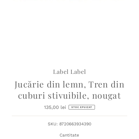
Label Label
Jucărie din lemn, Tren din
cuburi stivuibile, nougat
135,00 lei
Preț
STOC EPUIZAT
obișnuit
SKU:
8720663934390
Cantitate