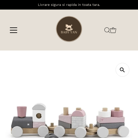
Livrare sigura si rapida in toata tara.
Sari la conținut