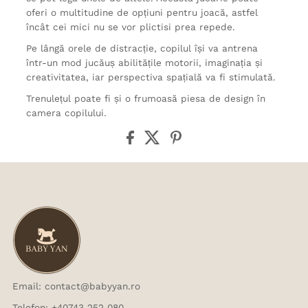
oferi o multitudine de opțiuni pentru joacă, astfel
încât cei mici nu se vor plictisi prea repede.
Pe lângă orele de distracție, copilul își va antrena
într-un mod jucăuș abilitățile motorii, imaginația și
creativitatea, iar perspectiva spațială va fi stimulată.
Trenulețul poate fi și o frumoasă piesa de design în
camera copilului.
Email: contact@babyyan.ro
Telefon: +40743 252 080