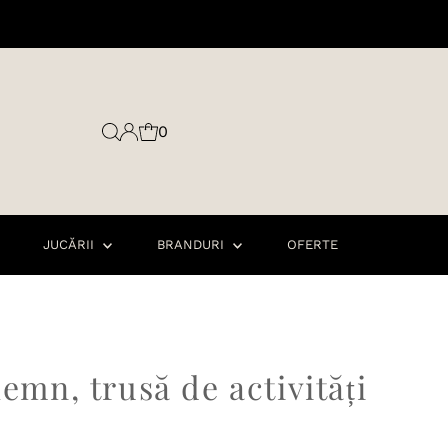
0
JUCĂRII
BRANDURI
OFERTE
lemn, trusă de activități