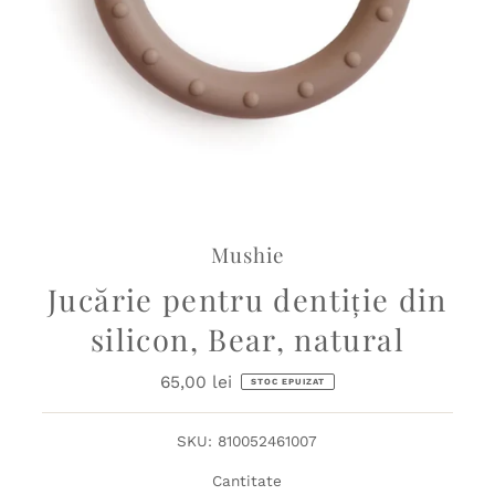
Mushie
Jucărie pentru dentiție din
silicon, Bear, natural
65,00 lei
Preț
STOC EPUIZAT
obișnuit
SKU:
810052461007
Cantitate