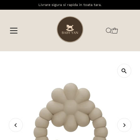
Livrare sigura si rapida in toata tara.
Sari la conținut