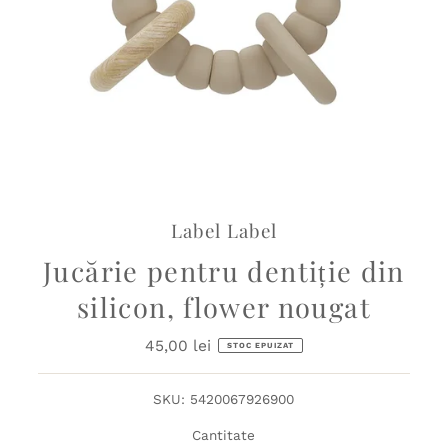
Label Label
Jucărie pentru dentiție din
silicon, flower nougat
45,00 lei
Preț
STOC EPUIZAT
obișnuit
SKU:
5420067926900
Cantitate