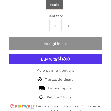
Koala
Cantitate
-
+
Adaugă în coș
More payment options
Tranzactie sigura
Livrare rapida
Retur in 14 zile
Fie că alungă monștrii sau îi liniștește