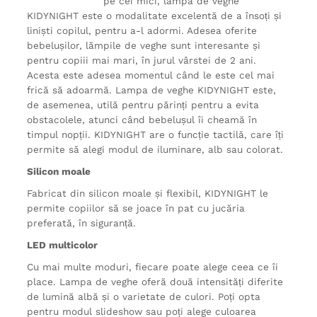
pe cei mici, lampa de veghe
KIDYNIGHT este o modalitate excelentă de a însoți și
liniști copilul, pentru a-l adormi. Adesea oferite
bebelușilor, lămpile de veghe sunt interesante și
pentru copiii mai mari, în jurul vârstei de 2 ani.
Acesta este adesea momentul când le este cel mai
frică să adoarmă. Lampa de veghe KIDYNIGHT este,
de asemenea, utilă pentru părinți pentru a evita
obstacolele, atunci când bebelușul îi cheamă în
timpul nopții. KIDYNIGHT are o funcție tactilă, care îți
permite să alegi modul de iluminare, alb sau colorat.
Silicon moale
Fabricat din silicon moale și flexibil, KIDYNIGHT le
permite copiilor să se joace în pat cu jucăria
preferată, în siguranță.
LED multicolor
Cu mai multe moduri, fiecare poate alege ceea ce îi
place. Lampa de veghe oferă două intensități diferite
de lumină albă și o varietate de culori. Poți opta
pentru modul slideshow sau poți alege culoarea