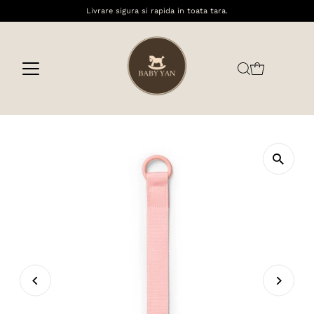
Livrare sigura si rapida in toata tara.
Sari la conținut