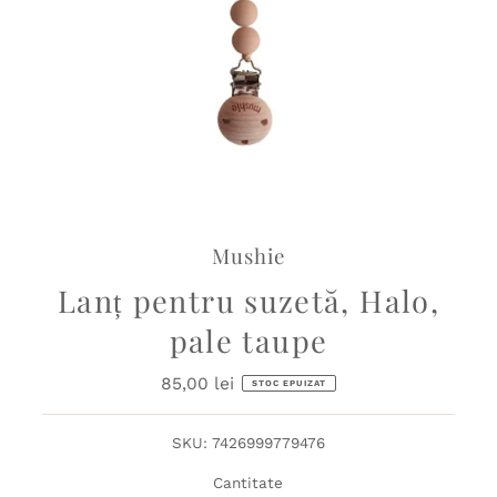
Mushie
Lanț pentru suzetă, Halo,
pale taupe
85,00 lei
Preț
STOC EPUIZAT
obișnuit
SKU:
7426999779476
Cantitate