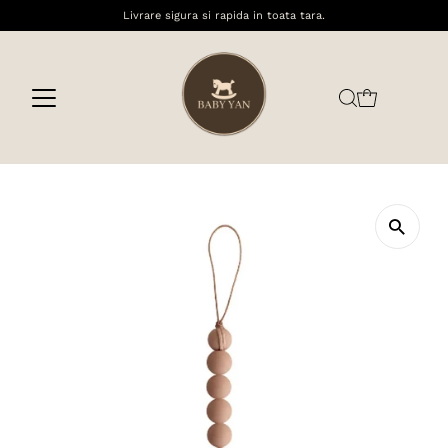
Livrare sigura si rapida in toata tara.
Sari la conținut