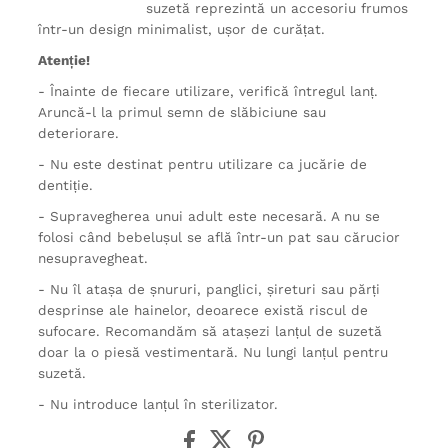
suzetă reprezintă un accesoriu frumos
într-un design minimalist, ușor de curățat.
Atenție!
- Înainte de fiecare utilizare, verifică întregul lanț.
Aruncă-l la primul semn de slăbiciune sau
deteriorare.
- Nu este destinat pentru utilizare ca jucărie de
dentiție.
- Supravegherea unui adult este necesară. A nu se
folosi când bebelușul se află într-un pat sau cărucior
nesupravegheat.
- Nu îl atașa de șnururi, panglici, șireturi sau părți
desprinse ale hainelor, deoarece există riscul de
sufocare. Recomandăm să atașezi lanțul de suzetă
doar la o piesă vestimentară. Nu lungi lanțul pentru
suzetă.
- Nu introduce lanțul în sterilizator.