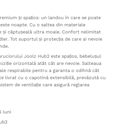
remium și spațios: un landou în care se poate
peste noapte. Cu o saltea din materiale
e și căptușeală ultra moale. Confort nelimitat
ler. Tot suportul și protecția de care ai nevoie
nde.
ruciorului Joolz Hub2 este spațios, bebelușul
oziție orizontală atât cât are nevoie. Salteaua
ale respirabile pentru a garanta o odihnă cât
e livrat cu o capotină extensibilă, prevăzută cu
sistem de ventilație care asigură reglarea
6 luni
Hub2