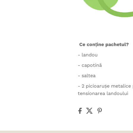
Ce conține pachetul?
- landou
- capotină
- saltea
- 2 picioarușe metalice
tensionarea landoului