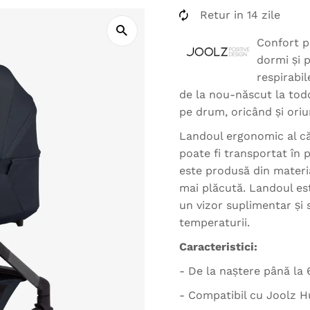
Retur in 14 zile
Confort p
dormi și 
respirabil
de la nou-născut la todd
pe drum, oricând și oriu
Landoul ergonomic al că
poate fi transportat în p
este produsă din materi
mai plăcută. Landoul est
un vizor suplimentar și 
temperaturii.
Caracteristici:
- De la naștere până la 
- Compatibil cu Joolz 