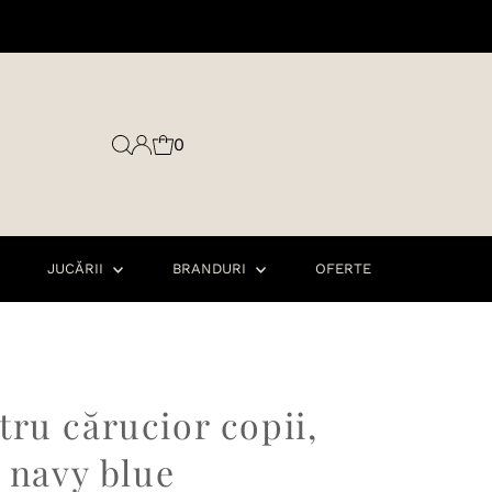
0
JUCĂRII
BRANDURI
OFERTE
ru cărucior copii,
, navy blue