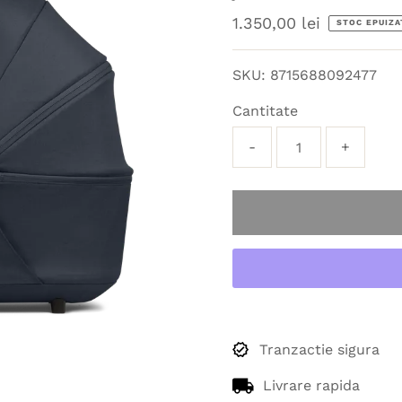
Preț
1.350,00 lei
STOC EPUIZA
obișnuit
SKU:
8715688092477
Cantitate
-
+
Tranzactie sigura
Livrare rapida