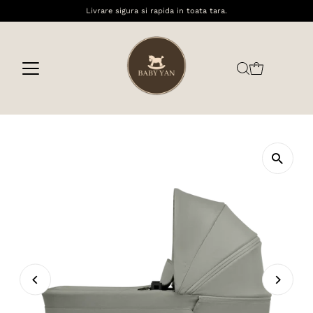
Livrare sigura si rapida in toata tara.
Sari la conținut