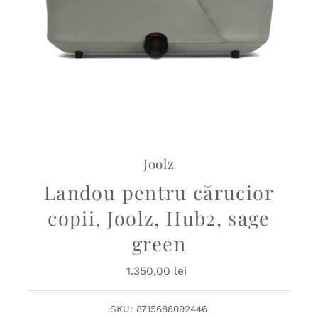
Joolz
Landou pentru cărucior
copii, Joolz, Hub2, sage
green
1.350,00 lei
Preț
obișnuit
SKU:
8715688092446