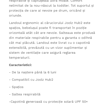
respirabile și căptușeală ultra moale. Confort
nelimitat de la nou-născut la toddler. Tot suportul și
protecția de care ai nevoie pe drum, oricând și
oriunde.
Landoul ergonomic al căruciorului Joolz Hub2 este
spațios, bebelușul poate fi transportat în poziție
orizontală atât cât are nevoie. Salteaua este produsă
din materiale respirabile pentru a garanta o odihnă
cât mai plăcută. Landoul este livrat cu o capotină
extensibilă, prevăzută cu un vizor suplimentar și
sistem de ventilație care asigură reglarea
temperaturii.
Caracteristici:
- De la naștere până la 6 luni
- Compatibil cu Joolz Hub2
- Spațios
- Saltea respirabilă
-Capotină generoasă cu protecție solară UPF 50+