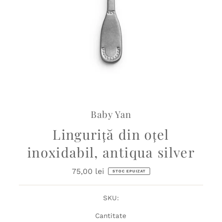
Baby Yan
Linguriță din oțel
inoxidabil, antiqua silver
75,00 lei
Preț
STOC EPUIZAT
obișnuit
SKU:
Cantitate