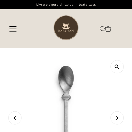
Livrare sigura si rapida in toata tara.
Sari la conținut