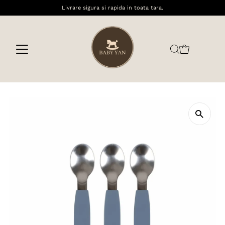
Livrare sigura si rapida in toata tara.
Sari la conținut