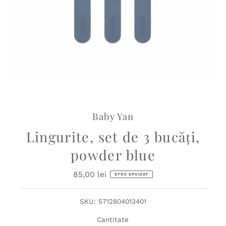
Baby Yan
Lingurite, set de 3 bucăți,
powder blue
85,00 lei
Preț
STOC EPUIZAT
obișnuit
SKU:
5712804013401
Cantitate