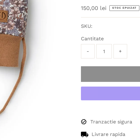
Preț
150,00 lei
STOC EPUIZAT
obișnuit
SKU:
Cantitate
-
+
Tranzactie sigura
Livrare rapida