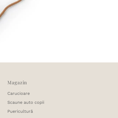
Magazin
Carucioare
Scaune auto copii
Puericultură