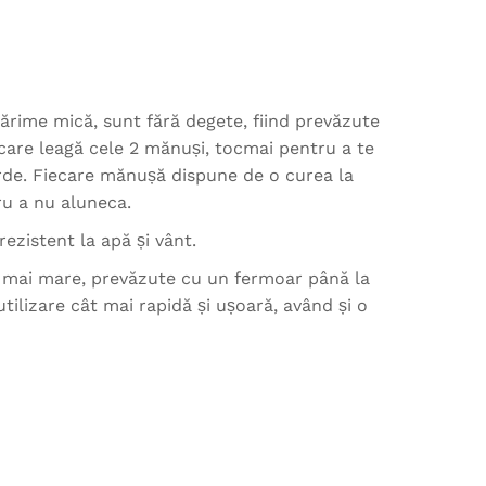
ărime mică, sunt fără degete, fiind prevăzute
are leagă cele 2 mănuși, tocmai pentru a te
erde. Fiecare mănușă dispune de o curea la
ru a nu aluneca.
rezistent la apă și vânt.
e mai mare, prevăzute cu un fermoar până la
tilizare cât mai rapidă și ușoară, având și o