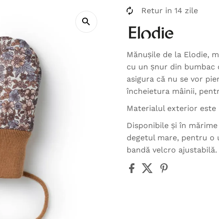
Retur in 14 zile
Mănușile de la Elodie, m
cu un șnur din bumbac c
asigura că nu se vor pi
încheietura mâinii, pent
Materialul exterior este 
Disponibile și în mărim
degetul mare, pentru o u
bandă velcro ajustabilă.