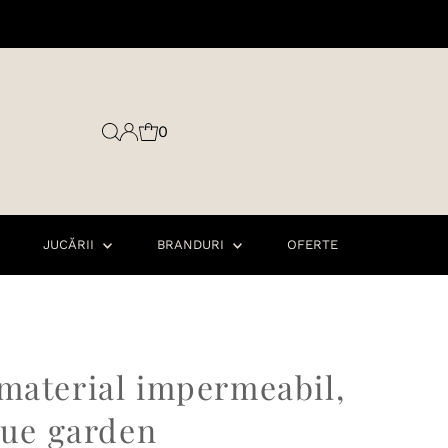
0
JUCĂRII
BRANDURI
OFERTE
material impermeabil,
lue garden