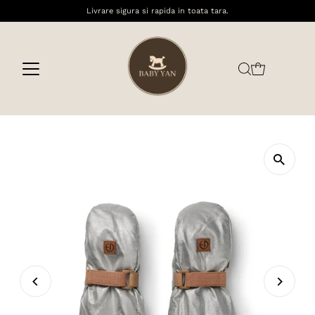
Livrare sigura si rapida in toata tara.
Sari la conținut