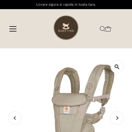
Livrare sigura si rapida in toata tara.
Sari la conținut