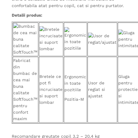
confortabila atat pentru copil, cat si pentru purtator.
Detalii produs:
Fabricat
din
bumbac de
Bretele ce
Gluga
Ergonomic
cea mai
pot fi
Usor de
pentru
in toate
buna
incrucisate
reglat si
protectie
pozitiile
calitate
si suport
ajustat
si
SoftTouch™
Pozitia-M
lombar
intimitat
pentru
confort
maxim
Recomandare greutate copil 3,2 – 20,4 kg