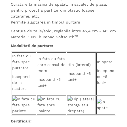
Curatare la masina de spalat, in saculet de plasa,
pentru protectia partilor din plastic (capse,
catarame, etc.)
Permite alaptarea in timpul purtarii
Centura de talie/sold, reglabila intre 45,4 cm - 145 cm
Material 100% bumbac SoftTouch™
Modalitati de purtare:
In fata cu
In fata cu fata
fata spre
In spate
spre sensul de
Hip (lateral)
purtator
mers
Incepand
Incepand ~6
Incepand
cu ~6
Incepand ~5
luni+
de la
luni+
luni+
nastere
Certificari: