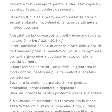
periata a fost conceputa pentru a oferi atat copilului,
cat si purtatorului confort desavarsit.
Caracteristicile sale premium imbunatatite ofera o
senzatie placuta, inconfundabila, la orice atingere si
in orice aventura
Ajustabil de la nou-nascut la copil (recomandat de la
nastere 0 - 48m / 3,2 - 20,4 kg)
Puteti pozitiona copilul in oricare dintre cele 4 pozitii
de transport posibile, beneficiind inclusiv de optiunea
purtarii ergonomice a copilului in fata, cu fata la
pozitia de mers.
Suport lombar captusit , ce distribuie greutatea in
mod uniform, pentru un plus de confort al spatelui
purtatorului
Buzunare laterale incorporate si mini gentuta
detasabila, pentru confort in deplasare
Husa de intimitate pentru protectie solara si alaptare
* Mai moale ca niciodata, cu tesatura din bumbac
100% SoftTouch™. Bland si in acelasi timp, durabil,
ofera o senzatie unica de moliciune incredibil de