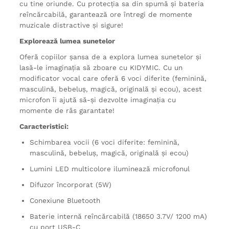
cu tine oriunde. Cu protecția sa din spumă și bateria
reîncărcabilă, garantează ore întregi de momente
muzicale distractive și sigure!
Explorează lumea sunetelor
Oferă copiilor șansa de a explora lumea sunetelor și
lasă-le imaginația să zboare cu KIDYMIC. Cu un
modificator vocal care oferă 6 voci diferite (feminină,
masculină, bebeluș, magică, originală și ecou), acest
microfon îi ajută să-și dezvolte imaginația cu
momente de râs garantate!
Caracteristici:
Schimbarea vocii (6 voci diferite: feminină,
masculină, bebeluș, magică, originală și ecou)
Lumini LED multicolore iluminează microfonul
Difuzor încorporat (5W)
Conexiune Bluetooth
Baterie internă reîncărcabilă (18650 3.7V/ 1200 mA)
cu port USB-C