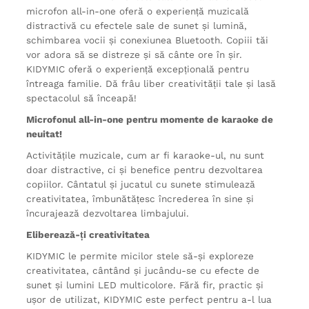
microfon all-in-one oferă o experiență muzicală
distractivă cu efectele sale de sunet și lumină,
schimbarea vocii și conexiunea Bluetooth. Copiii tăi
vor adora să se distreze și să cânte ore în șir.
KIDYMIC oferă o experiență excepțională pentru
întreaga familie. Dă frâu liber creativității tale și lasă
spectacolul să înceapă!
Microfonul all-in-one pentru momente de karaoke de
neuitat!
Activitățile muzicale, cum ar fi karaoke-ul, nu sunt
doar distractive, ci și benefice pentru dezvoltarea
copiilor. Cântatul și jucatul cu sunete stimulează
creativitatea, îmbunătățesc încrederea în sine și
încurajează dezvoltarea limbajului.
Eliberează-ți creativitatea
KIDYMIC le permite micilor stele să-și exploreze
creativitatea, cântând și jucându-se cu efecte de
sunet și lumini LED multicolore. Fără fir, practic și
ușor de utilizat, KIDYMIC este perfect pentru a-l lua