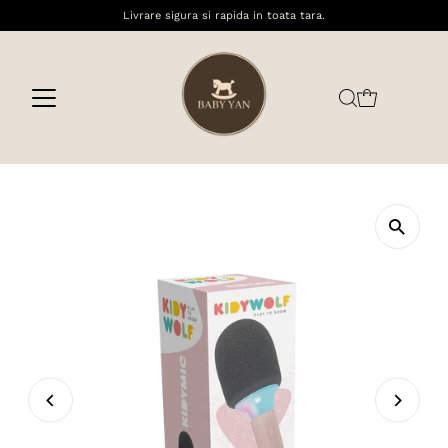
Livrare sigura si rapida in toata tara.
Sari la conținut