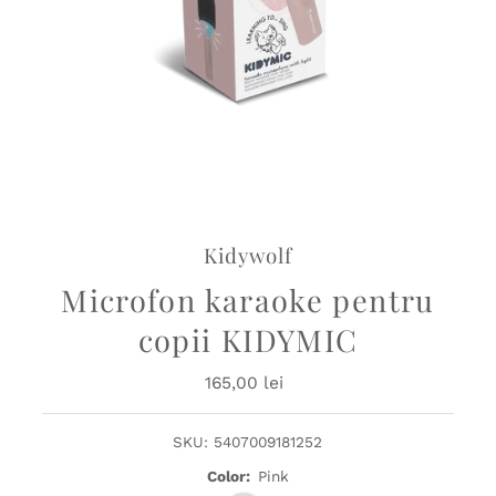
Kidywolf
Microfon karaoke pentru
copii KIDYMIC
165,00 lei
Preț
obișnuit
SKU:
5407009181252
Color:
Pink