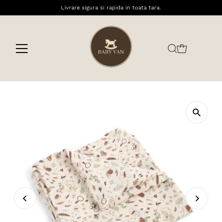
Livrare sigura si rapida in toata tara.
Sari la conținut