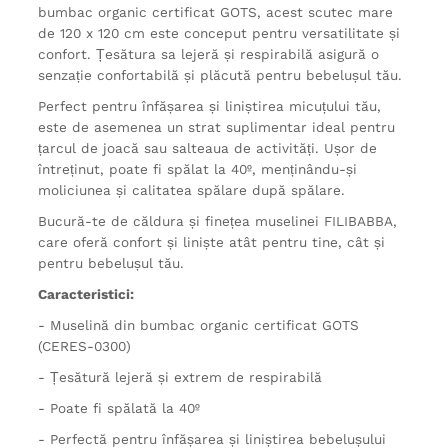
bumbac organic certificat GOTS, acest scutec mare
de 120 x 120 cm este conceput pentru versatilitate și
confort. Țesătura sa lejeră și respirabilă asigură o
senzație confortabilă și plăcută pentru bebelușul tău.
Perfect pentru înfășarea și liniștirea micuțului tău,
este de asemenea un strat suplimentar ideal pentru
țarcul de joacă sau salteaua de activități. Ușor de
întreținut, poate fi spălat la 40º, menținându-și
moliciunea și calitatea spălare după spălare.
Bucură-te de căldura și finețea muselinei FILIBABBA,
care oferă confort și liniște atât pentru tine, cât și
pentru bebelușul tău.
Caracteristici:
- Muselină din bumbac organic certificat GOTS
(CERES-0300)
- Țesătură lejeră și extrem de respirabilă
- Poate fi spălată la 40º
- Perfectă pentru înfășarea și liniștirea bebelușului