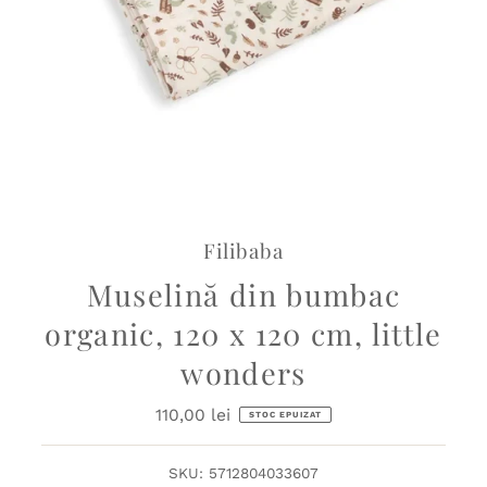
Filibaba
Muselină din bumbac
organic, 120 x 120 cm, little
wonders
110,00 lei
Preț
STOC EPUIZAT
obișnuit
SKU:
5712804033607