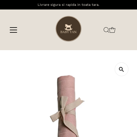
Livrare sigura si rapida in toata tara.
Sari la conținut