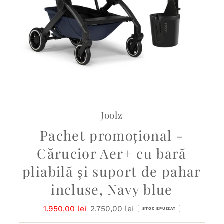
Joolz
Pachet promoțional -
Cărucior Aer+ cu bară
pliabilă și suport de pahar
incluse, Navy blue
Preț
1.950,00 lei
Preț
2.750,00 lei
STOC EPUIZAT
redus
obișnuit