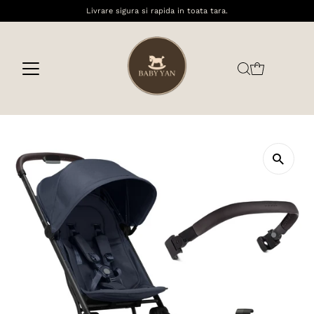
Livrare sigura si rapida in toata tara.
Sari la conținut