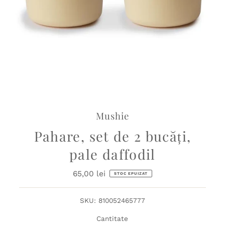
Mushie
Pahare, set de 2 bucăți,
pale daffodil
65,00 lei
Preț
STOC EPUIZAT
obișnuit
SKU:
810052465777
Cantitate