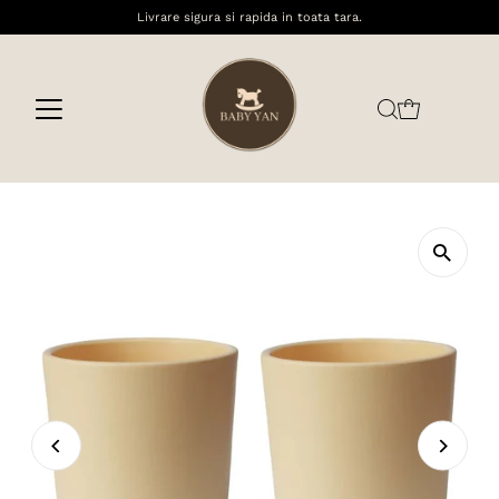
Livrare sigura si rapida in toata tara.
Sari la conținut