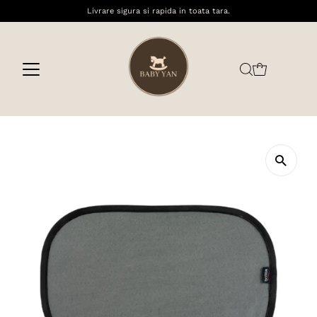
Livrare sigura si rapida in toata tara.
Sari la conținut