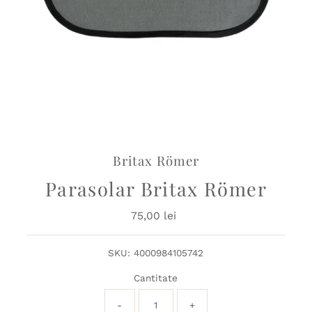
Britax Römer
Parasolar Britax Römer
75,00 lei
Preț
obișnuit
SKU:
4000984105742
Cantitate
-
+