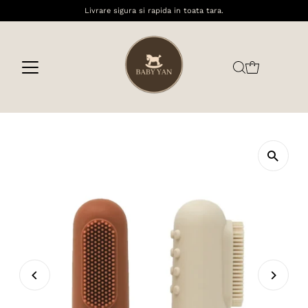
Livrare sigura si rapida in toata tara.
Sari la conținut