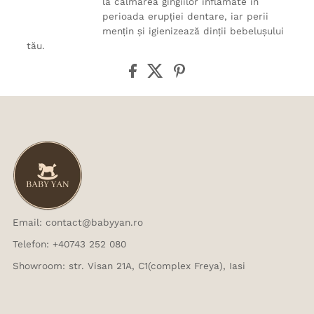
la calmarea gingiilor inflamate în
perioada erupției dentare, iar perii
mențin și igienizează dinții bebelușului
tău.
Email: contact@babyyan.ro
Telefon: +40743 252 080
Showroom: str. Visan 21A, C1(complex Freya), Iasi