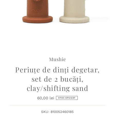
Mushie
Periuțe de dinți degetar,
set de 2 bucăți,
clay/shifting sand
60,00 lei
Preț
STOC EPUIZAT
obișnuit
SKU:
810052460185