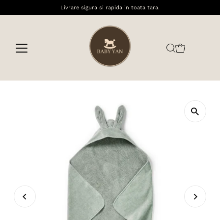
Livrare sigura si rapida in toata tara.
Sari la conținut