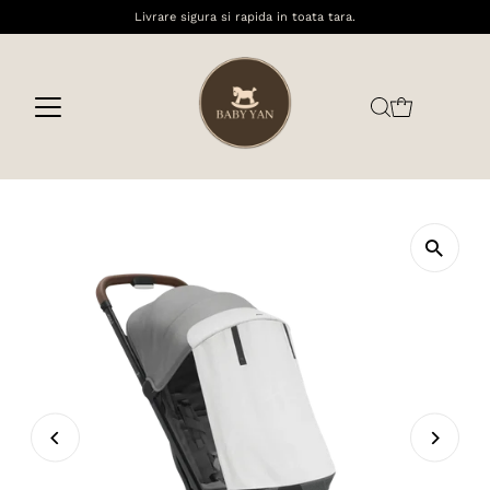
Livrare sigura si rapida in toata tara.
Sari la conținut