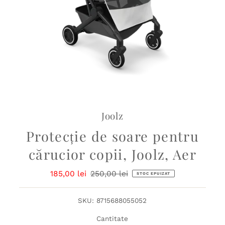
Joolz
Protecție de soare pentru
cărucior copii, Joolz, Aer
Preț
185,00 lei
Preț
250,00 lei
STOC EPUIZAT
redus
obișnuit
SKU:
8715688055052
Cantitate