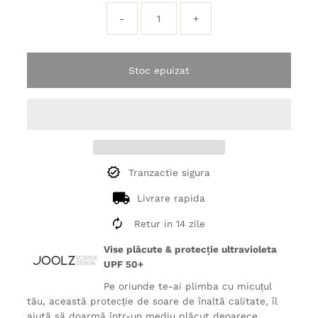
-
+
Stoc epuizat
Tranzactie sigura
Livrare rapida
Retur in 14 zile
Vise plăcute & protecție ultravioleta
UPF 50+
Pe oriunde te-ai plimba cu micuțul
tău, această protecție de soare de înaltă calitate, îl
ajută să doarmă într-un mediu plăcut deoarece