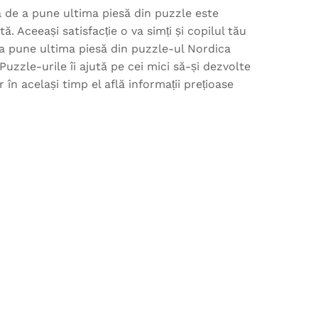
a de a pune ultima piesă din puzzle este
ă. Aceeași satisfacție o va simți și copilul tău
a pune ultima piesă din puzzle-ul Nordica
Puzzle-urile îi ajută pe cei mici să-și dezvolte
ar în același timp el află informații prețioase