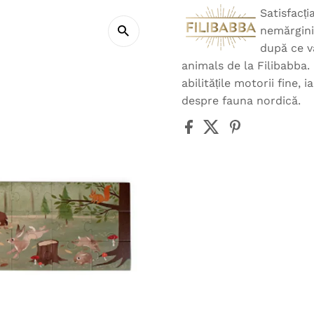
Satisfacți
nemărginit
după ce v
animals de la Filibabba. 
abilitățile motorii fine, i
despre fauna nordică.