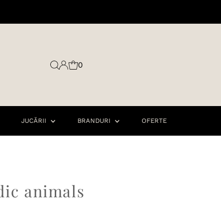
0
JUCĂRII
BRANDURI
OFERTE
dic animals