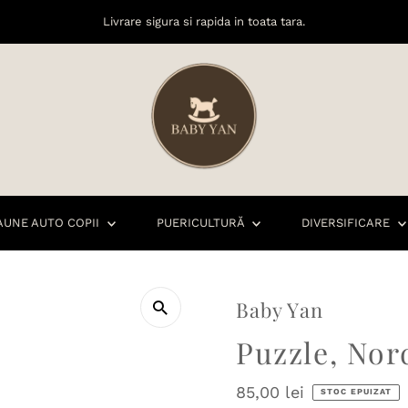
Livrare sigura si rapida in toata tara.
AUNE AUTO COPII
PUERICULTURĂ
DIVERSIFICARE
Baby Yan
Puzzle, Nor
Preț
85,00 lei
STOC EPUIZAT